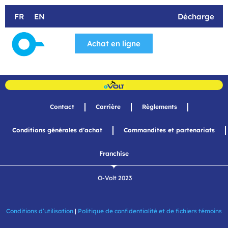
Aller
au
FR
EN
Décharge
contenu
Achat en ligne
Les Succu
Camp de jour
Contact
Carrière
Règlements
Conditions générales d’achat
Commandites et partenariats
Franchise
O-Volt 2023
Conditions d’utilisation
|
Politique de confidentialité et de fichiers témoins