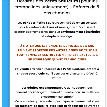
Horaires des
Petits Sauteurs
(pour les
trampolines uniquement) – Enfants de 5
ans et moins
Les
périodes Petits Sauteurs
sont spécialement conçues
pour les enfants de
5 ans et moins
, afin qu’ils puissent
profiter des trampolines dans un
environnement sécuritaire
et adapté à leur âge
.
À NOTER QUE LES ENFANTS DE MOINS DE 5 ANS
PEUVENT PROFITER DES AUTRES AIRES DE JEUX EN
TOUT TEMPS. LA RESTRICTION « PETITS SAUTEURS »
NE S’APPLIQUE QU’AUX TRAMPOLINES.
👉
Veuillez vérifier l’horaire des Petits Sauteurs propre à
chaque succursale
, car il peut varier d’un centre O-Volt à
l’autre.
Les
adultes accompagnateurs
qui ne sautent pas
peuvent
accéder gratuitement
au centre pour surveiller ou
encourager leur enfant.
Ceux et celles qui souhaitent
participer activement
et
vivre
un moment de qualité avec leur petit sauteur
peuvent se