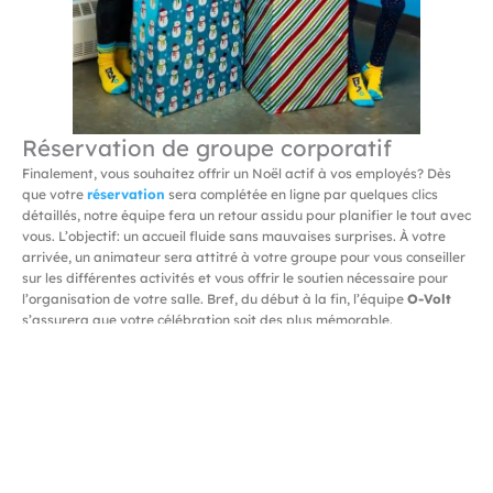
Réservation de groupe corporatif
Finalement, vous souhaitez offrir un Noël actif à vos employés? Dès
que votre
réservation
sera complétée en ligne par quelques clics
détaillés, notre équipe fera un retour assidu pour planifier le tout avec
vous. L’objectif: un accueil fluide sans mauvaises surprises. À votre
arrivée, un animateur sera attitré à votre groupe pour vous conseiller
sur les différentes activités et vous offrir le soutien nécessaire pour
l’organisation de votre salle. Bref, du début à la fin, l’équipe
O-Volt
s’assurera que votre célébration soit des plus mémorable.
RÉSERVATION
Précédent
S
PRÉCÉDENT
PROCHAIN
O-Volt a 5 ans!
Tête d’affiche O-Volt — Laurie Bellerive : l’énergie qui fait vibrer Trois-Rivières