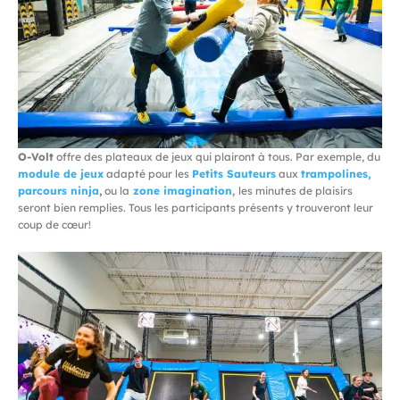
O-Volt
offre des plateaux de jeux qui plairont à tous. Par exemple, du
m
odule de jeux
adapté pour les
Petits Sauteurs
aux
trampolines,
parcours ninja
,
ou la
zone imagination
,
les minutes de plaisirs
seront bien remplies. Tous les participants présents y trouveront leur
coup de cœur!