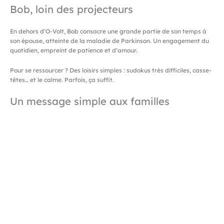
Bob, loin des projecteurs
En dehors d’O-Volt, Bob consacre une grande partie de son temps à
son épouse, atteinte de la maladie de Parkinson. Un engagement du
quotidien, empreint de patience et d’amour.
Pour se ressourcer ? Des loisirs simples : sudokus très difficiles, casse-
têtes… et le calme. Parfois, ça suffit.
Un message simple aux familles
Si Bob avait un message à transmettre aux familles qui découvrent
O-Volt, il serait clair :
venez faire bouger vos enfants
. Offrez-leur un
espace pour développer leur motricité, sous le regard fier des parents
et des grands-parents.
O-Volt, pour Bob
Pour conclure, Bob résume O-Volt en une phrase :
une entreprise de chez nous, développée par nous, pour nos